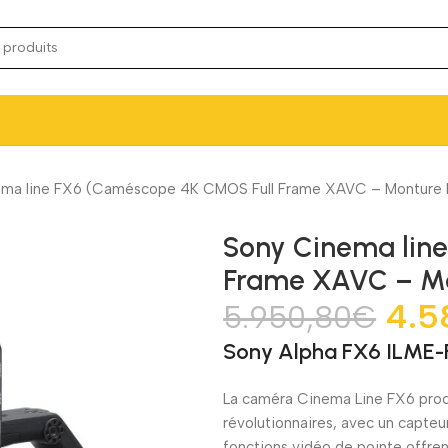
ema line FX6 (Caméscope 4K CMOS Full Frame XAVC – Monture 
Sony Cinema lin
Frame XAVC – Mo
4.5
5.950,80
€
Sony Alpha FX6 ILME-
La caméra Cinema Line FX6 proc
révolutionnaires, avec un capteur
fonctions vidéo de pointe offr