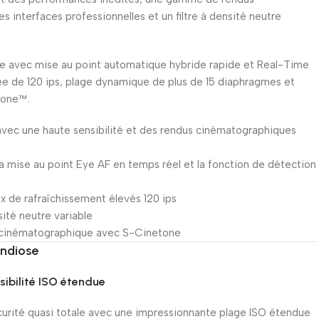
 interfaces professionnelles et un filtre à densité neutre
e avec mise au point automatique hybride rapide et Real-Time
e de 120 ips, plage dynamique de plus de 15 diaphragmes et
tone™.
vec une haute sensibilité et des rendus cinématographiques
a mise au point Eye AF en temps réel et la fonction de détection
 de rafraîchissement élevés 120 ips
sité neutre variable
é cinématographique avec S-Cinetone
andiose
nsibilité ISO étendue
urité quasi totale avec une impressionnante plage ISO étendue