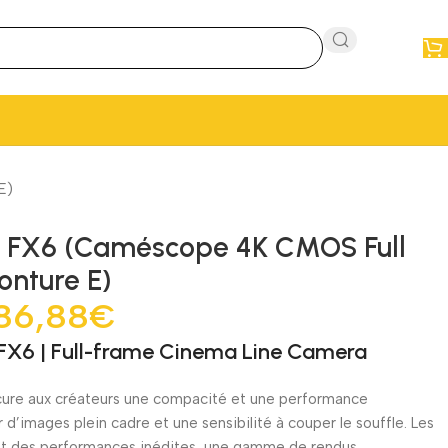
E)
e FX6 (Caméscope 4K CMOS Full
nture E)
86,88
€
FX6 | Full-frame Cinema Line Camera
ure aux créateurs une compacité et une performance
 d’images plein cadre et une sensibilité à couper le souffle. Les
ent des performances inédites, une gamme de rendus