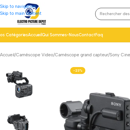
Skip to navigation
Skip to main content
os Catégories
Accueil
Qui Sommes-Nous
Contact
Faq
Accueil
Caméscope Video
Caméscope grand capteur
Sony Cin
-23%