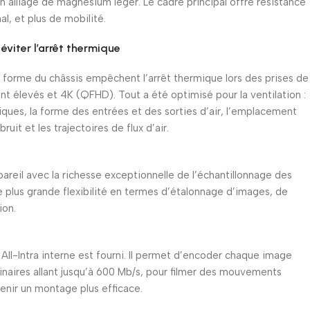
n alliage de magnésium léger. Le cadre principal offre résistance
al, et plus de mobilité.
éviter l’arrêt thermique
la forme du châssis empêchent l’arrêt thermique lors des prises de
nt élevés et 4K (QFHD). Tout a été optimisé pour la ventilation :
ques, la forme des entrées et des sorties d’air, l’emplacement
ruit et les trajectoires de flux d’air.
areil avec la richesse exceptionnelle de l’échantillonnage des
ne plus grande flexibilité en termes d’étalonnage d’images, de
ion.
ll-Intra interne est fourni. Il permet d’encoder chaque image
aires allant jusqu’à 600 Mb/s, pour filmer des mouvements
enir un montage plus efficace.