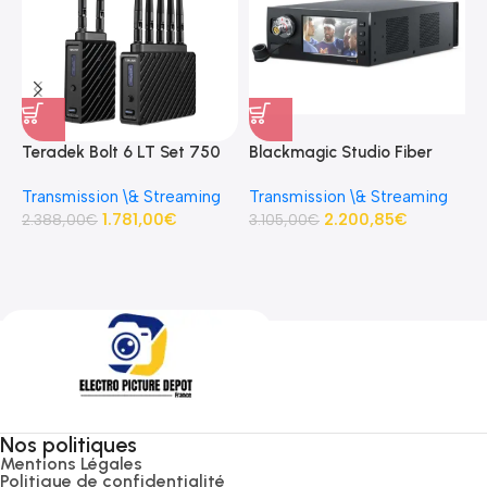
Teradek Bolt 6 LT Set 750
Blackmagic Studio Fiber
B
3G-SDI/HDMI
Converter Base studio fibre
C
Transmission \& Streaming
Transmission \& Streaming
R
Transmitter/Receiver Kit
optique
p
1.781,00
€
2.200,85
€
D
2.388,00
€
3.105,00
€
S
3
Nos politiques
Mentions Légales
Politique de confidentialité