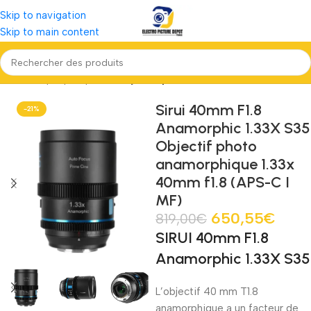
Skip to navigation
Skip to main content
Accueil
Optiques photo
Objectif photo monture Nikon Z
Sirui 40mm F1.8
-21%
Anamorphic 1.33X S35
Objectif photo
anamorphique 1.33x
40mm f1.8 (APS-C I
MF)
650,55
€
819,00
€
SIRUI 40mm F1.8
Anamorphic 1.33X S35
L’objectif 40 mm T1.8
anamorphique a un facteur de