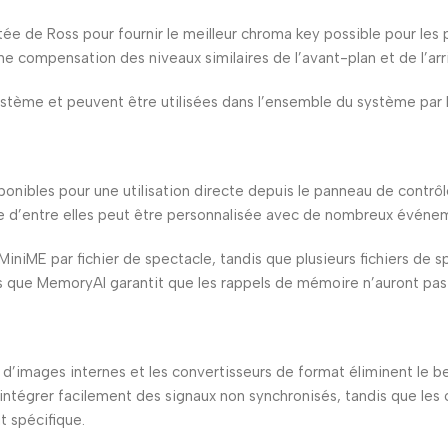
ée de Ross pour fournir le meilleur chroma key possible pour les 
ne compensation des niveaux similaires de l’avant-plan et de l’arr
stème et peuvent être utilisées dans l’ensemble du système par l
onibles pour une utilisation directe depuis le panneau de contrô
e d’entre elles peut être personnalisée avec de nombreux événe
ME par fichier de spectacle, tandis que plusieurs fichiers de sp
ue MemoryAI garantit que les rappels de mémoire n’auront pas d’
 d’images internes et les convertisseurs de format éliminent le 
intégrer facilement des signaux non synchronisés, tandis que les
 spécifique.