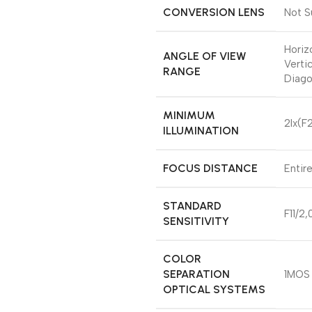
CONVERSION LENS
Not S
Horizo
ANGLE OF VIEW
Vertic
RANGE
Diago
MINIMUM
2lx(F
ILLUMINATION
FOCUS DISTANCE
Entir
STANDARD
F11/2
SENSITIVITY
COLOR
SEPARATION
1MOS
OPTICAL SYSTEMS