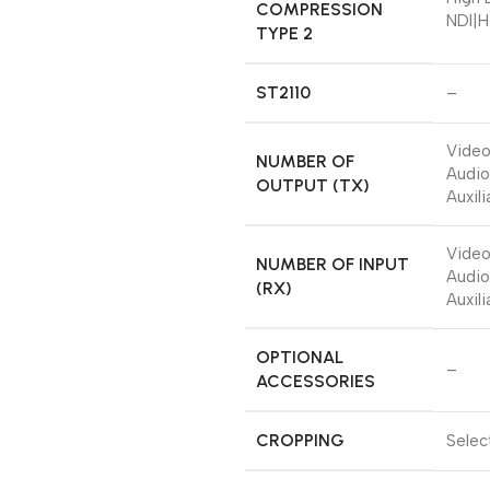
COMPRESSION
NDI|H
TYPE 2
ST2110
–
Video:
NUMBER OF
Audio:
OUTPUT (TX)
Auxil
Video
NUMBER OF INPUT
Audio
(RX)
Auxili
OPTIONAL
–
ACCESSORIES
CROPPING
Selec