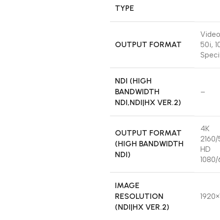
TYPE
Video
OUTPUT FORMAT
50i, 
Speci
NDI (HIGH
BANDWIDTH
–
NDI,NDI|HX VER.2)
4K
OUTPUT FORMAT
2160/
(HIGH BANDWIDTH
HD
NDI)
1080/
IMAGE
RESOLUTION
1920×
(NDI|HX VER.2)