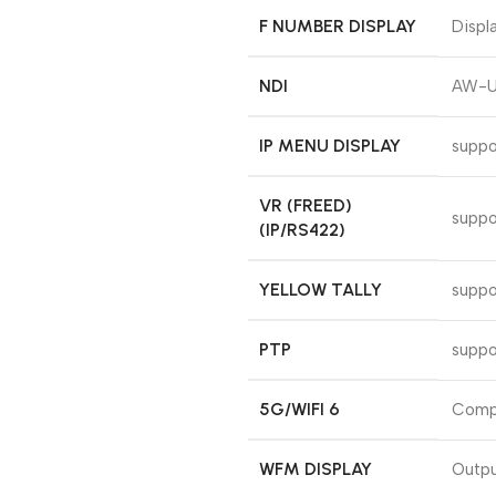
F NUMBER DISPLAY
Displ
NDI
AW-UE
IP MENU DISPLAY
supp
VR (FREED)
suppo
(IP/RS422)
YELLOW TALLY
suppo
PTP
suppo
5G/WIFI 6
Compa
WFM DISPLAY
Outpu