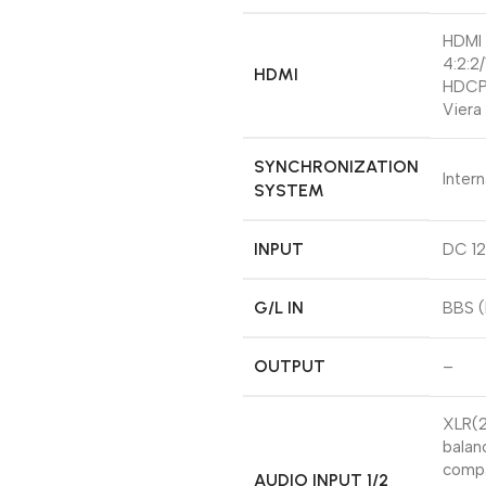
HDMI 
4:2:2/
HDMI
HDCP 
Viera 
SYNCHRONIZATION
Inter
SYSTEM
INPUT
DC 12
G/L IN
BBS (
OUTPUT
–
XLR(2
balan
compa
AUDIO INPUT 1/2