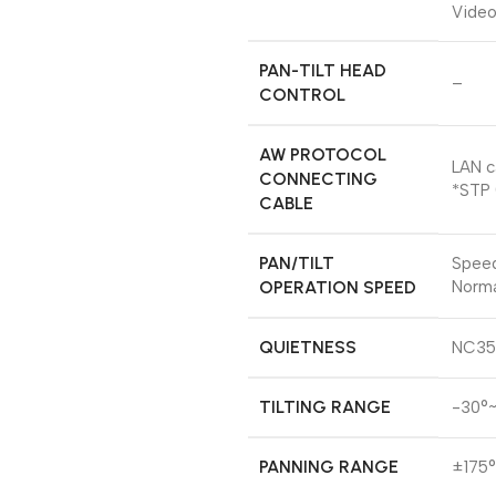
Video
PAN-TILT HEAD
–
CONTROL
AW PROTOCOL
LAN c
CONNECTING
*STP 
CABLE
PAN/TILT
Speed
OPERATION SPEED
Norma
QUIETNESS
NC35 
TILTING RANGE
-30°~
PANNING RANGE
±175°