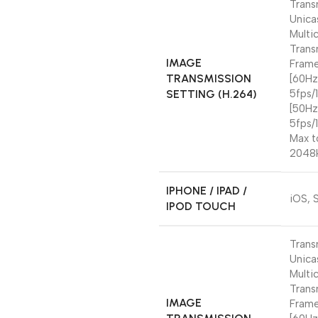
Trans
Unica
Multi
Trans
IMAGE
Frame
TRANSMISSION
[60Hz
SETTING (H.264)
5fps/
[50Hz
5fps/
Max t
2048
IPHONE / IPAD /
iOS, 
IPOD TOUCH
Trans
Unica
Multi
Trans
IMAGE
Frame