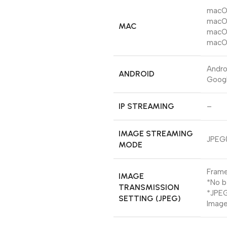
macOS 
macOS
MAC
macOS 
macOS
Andro
ANDROID
Goog
IP STREAMING
–
IMAGE STREAMING
JPEG(
MODE
Frame
IMAGE
*No b
TRANSMISSION
*JPEG
SETTING (JPEG)
Image