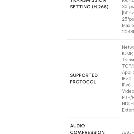
TRANSMISSION
[60Hz
SETTING (H.265)
30fps
[50Hz
25fps
Max t
2048
Netwo
ICMP,
Trans
TCP/I
Appli
SUPPORTED
IPv4 
PROTOCOL
IPv6 
Video
RTP/R
NDI|H
Exter
AUDIO
COMPRESSION
AAC-L