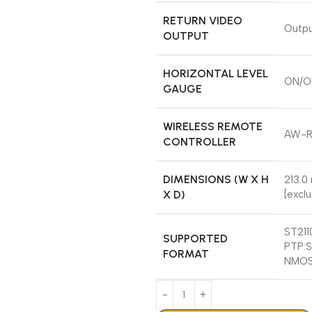
RETURN VIDEO
Outpu
OUTPUT
HORIZONTAL LEVEL
ON/OF
GAUGE
WIRELESS REMOTE
AW-RM
CONTROLLER
DIMENSIONS (W X H
213.0
X D)
[excl
ST211
SUPPORTED
PTP:
FORMAT
NMOS: