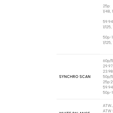
25p:
1/48, 
59.94
1/125,
50p･1
1/125,
60p/5
29.97
23.98
SYNCHRO SCAN
50p/5
25p:2
59.94
50p･1
ATW､
ATW S