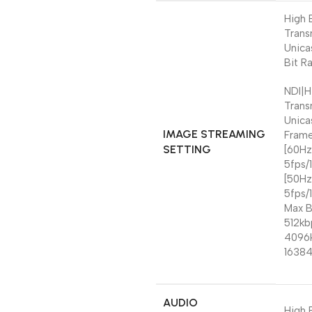
High 
Trans
Unica
Bit R
NDI|H
Trans
Unica
IMAGE STREAMING
Frame
SETTING
[60Hz
5fps/
[50Hz
5fps/
Max B
512kb
4096k
1638
AUDIO
High 