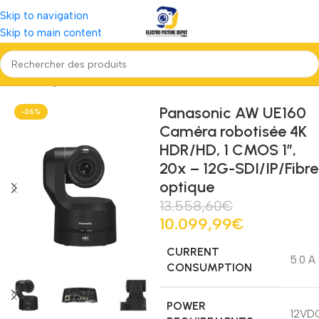
Skip to navigation
Skip to main content
Accueil
Régie, Post Production \& Diffusion
Caméra Studio
Panasonic AW UE160
-26%
Caméra robotisée 4K
HDR/HD, 1 CMOS 1″,
20x – 12G-SDI/IP/Fibre
optique
13.558,60
€
10.099,99
€
CURRENT
5.0 A
CONSUMPTION
POWER
12VDC