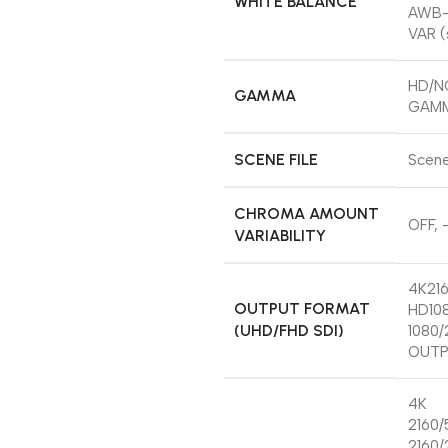
WHITE BALANCE
AWB
VAR (
HD/N
GAMMA
GAMM
SCENE FILE
Scene
CHROMA AMOUNT
OFF, 
VARIABILITY
4K216
OUTPUT FORMAT
HD108
(UHD/FHD SDI)
1080/
OUTPU
4K
2160/
2160/