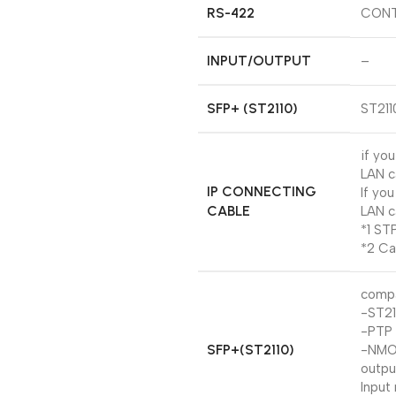
RS-422
CONT
INPUT/OUTPUT
–
SFP+ (ST2110)
ST211
if yo
LAN c
IP CONNECTING
If yo
CABLE
LAN c
*1 ST
*2 Ca
compa
-ST21
-PTP
SFP+(ST2110)
-NMO
outpu
Input