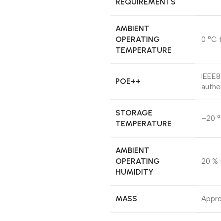
REQUIREMENTS
AMBIENT
OPERATING
0 °C 
TEMPERATURE
IEEE8
POE++
authe
STORAGE
–20 °
TEMPERATURE
AMBIENT
OPERATING
20 % 
HUMIDITY
MASS
Appro