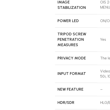
IMAGE
OIS 2
STABILIZATION
MENU 
POWER LED
ON/OF
TRIPOD SCREW
PENETRATION
Yes
MEASURES
PRIVACY MODE
The l
Video
INPUT FORMAT
50i, 
NEW FEATURE
–
HDR/SDR
HLG/B