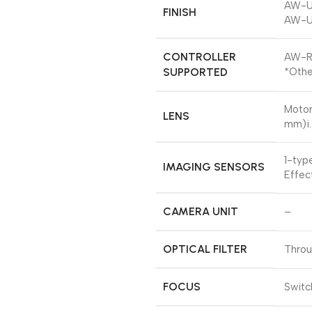
AW-UE
FINISH
AW-UE
CONTROLLER
AW-R
SUPPORTED
*Othe
Motor
LENS
mm)i.
1-typ
IMAGING SENSORS
Effec
CAMERA UNIT
–
OPTICAL FILTER
Throu
FOCUS
Switc