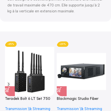
de travail maximale de 470 cm. Elle supporte jusqu’à 2
kg à la verticale en extension maximale.
-25%
-29%
Teradek Bolt 6 LT Set 750
Blackmagic Studio Fiber
B
3G-SDI/HDMI
Converter Base studio fibre
C
Transmission \& Streaming
Transmission \& Streaming
R
Transmitter/Receiver Kit
optique
p