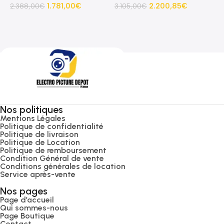
1.781,00
€
2.200,85
€
D
2.388,00
€
3.105,00
€
S
3
Nos politiques
Mentions Légales
Politique de confidentialité
Politique de livraison
Politique de Location
Politique de remboursement
Condition Général de vente
Conditions générales de location
Service après-vente
Nos pages
Page d’accueil
Qui sommes-nous
Page Boutique
Contact