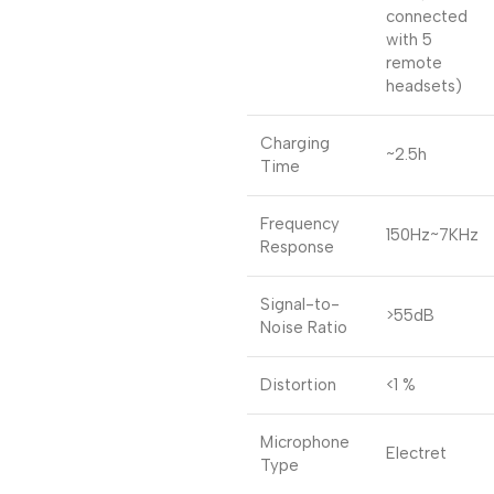
connected
with 5
remote
headsets)
Charging
~2.5h
Time
Frequency
150Hz~7KHz
Response
Signal-to-
>55dB
Noise Ratio
Distortion
<1 %
Microphone
Electret
Type