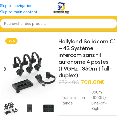
Skip to navigation
Skip to main content
Accueil
Régie, Post Production \& Diffusion
Communication
Hollyland Solidcom C1
-20%
– 4S Système
intercom sans fil
autonome 4 postes
(1,9GHz | 350m | full-
duplex)
700,00
€
872,40
€
350m
Transmission
(1000ft)
Range
Line-of-
Sight