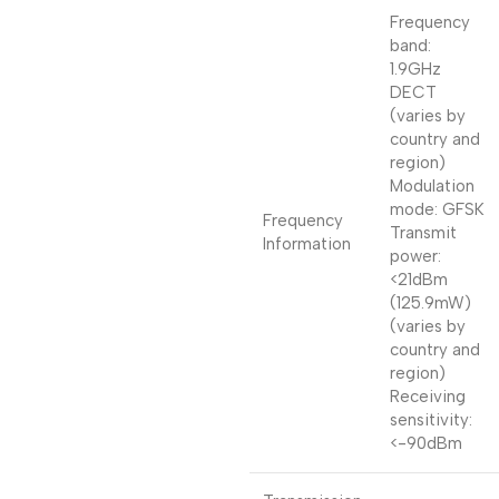
Frequency
band:
1.9GHz
DECT
(varies by
country and
region)
Modulation
mode: GFSK
Frequency
Transmit
Information
power:
<21dBm
(125.9mW)
(varies by
country and
region)
Receiving
sensitivity:
<-90dBm