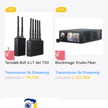
-25%
-29%
Teradek Bolt 6 LT Set 750
Blackmagic Studio Fiber
B
3G-SDI/HDMI
Converter Base studio fibre
C
Transmission \& Streaming
Transmission \& Streaming
R
Transmitter/Receiver Kit
optique
p
1.781,00
€
2.200,85
€
D
2.388,00
€
3.105,00
€
S
3