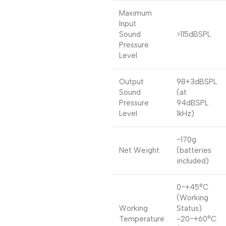
Maximum
Input
Sound
>115dBSPL
Pressure
Level
Output
98+3dBSPL
Sound
(at
Pressure
94dBSPL
Level
1kHz)
~170g
Net Weight
(batteries
included)
0~+45°C
(Working
Working
Status)
Temperature
-20~+60°C