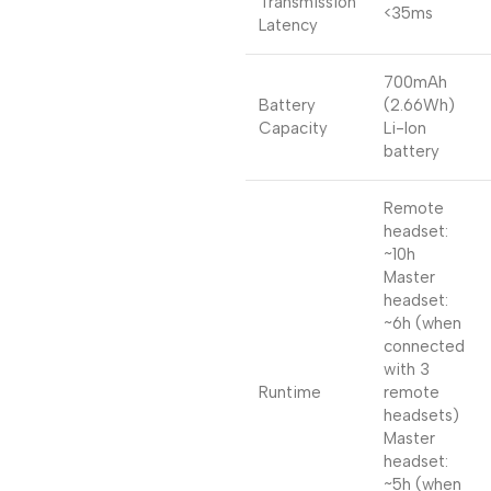
Transmission
<35ms
Latency
700mAh
Battery
(2.66Wh)
Capacity
Li-lon
battery
Remote
headset:
~10h
Master
headset:
~6h (when
connected
with 3
Runtime
remote
headsets)
Master
headset:
~5h (when