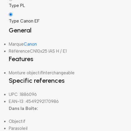
Type PL
Type Canon EF
General
Marque
Canon
Référence
CN10x25 IAS H / E1
Features
Monture objectif
Interchangeable
Specific references
UPC :
1886096
EAN-13 :
4549292170986
Dans la Boîte:
Objectif
Parasoleil