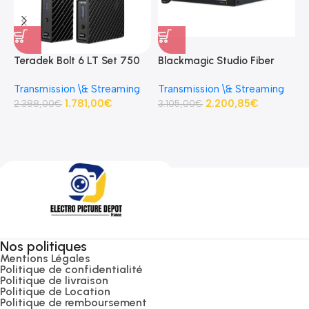
Teradek Bolt 6 LT Set 750
Blackmagic Studio Fiber
B
3G-SDI/HDMI
Converter Base studio fibre
C
Transmission \& Streaming
Transmission \& Streaming
R
Transmitter/Receiver Kit
optique
p
1.781,00
€
2.200,85
€
D
2.388,00
€
3.105,00
€
S
3
Nos politiques
Mentions Légales
Politique de confidentialité
Politique de livraison
Politique de Location
Politique de remboursement