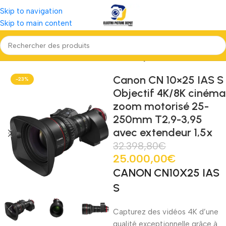
Skip to navigation
Skip to main content
Prise de vue aérienne - Caméra action
Objectif vidéo broadcast
Canon CN 10×25 IAS S
-23%
Objectif 4K/8K cinéma
zoom motorisé 25-
250mm T2,9-3,95
avec extendeur 1,5x
32.398,80
€
25.000,00
€
CANON CN10X25 IAS
S
Capturez des vidéos 4K d’une
qualité exceptionnelle grâce à