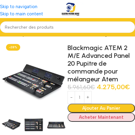
Skip to navigation
Skip to main content
Accueil
Régie, Post Production \& Diffusion
Mélangeur
Blackmagic ATEM 2
-28%
M/E Advanced Panel
20 Pupitre de
commande pour
mélangeur Atem
4.275,00
€
5.961,60
€
Ajouter Au Panier
Acheter Maintenant