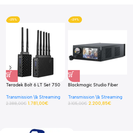
-25%
-29%
Teradek Bolt 6 LT Set 750
Blackmagic Studio Fiber
B
3G-SDI/HDMI
Converter Base studio fibre
C
Transmission \& Streaming
Transmission \& Streaming
R
Transmitter/Receiver Kit
optique
p
1.781,00
€
2.200,85
€
D
2.388,00
€
3.105,00
€
S
3